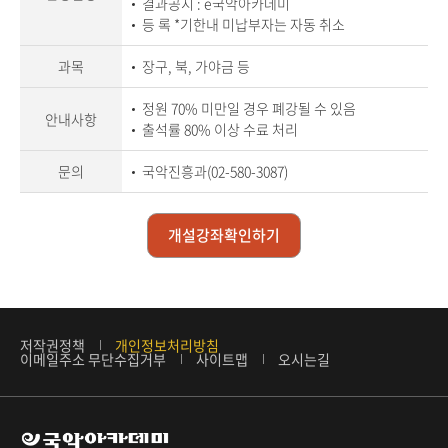
신
결과공지 : e국악아카데미
청
등 록
*기한내 미납부자는 자동 취소
정
보
상
과목
장구, 북, 가야금 등
세
정원 70% 미만일 경우 폐강될 수 있음
안내사항
출석률 80% 이상 수료 처리
문의
국악진흥과(02-580-3087)
개설강좌확인하기
저작권정책
개인정보처리방침
이메일주소 무단수집거부
사이트맵
오시는길
문
화
체