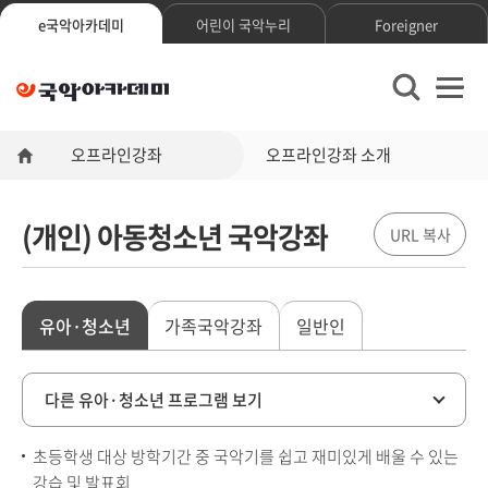
e국악아카데미
어린이 국악누리
Foreigner
문
검
화
색
체
창
홈
열
육
오프라인강좌
오프라인강좌 소개
기
관
광
부
(개인) 아동청소년 국악강좌
국
립
국
악
유아·청소년
가족국악강좌
일반인
원
e-
국
악
다른 유아·청소년 프로그램 보기
아
카
초등학생 대상 방학기간 중 국악기를 쉽고 재미있게 배울 수 있는
데
강습 및 발표회