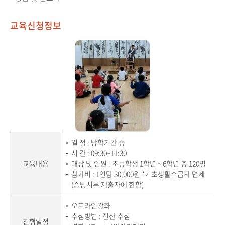
미
교육신청정보
(개
인)
일 정 : 방학기간 중
아
시 간 : 09:30~11:30
동
청
교육내용
대상 및 인원 : 초등학생 1학년 ~ 6학년 총 120명
소
참가비 : 1인당 30,000원
*기초생활수급자 면제
년
국
(증빙서류 제출자에 한함)
악
과
정
오프라인강좌
교
추첨방법 : 전산 추첨
육
진행일정